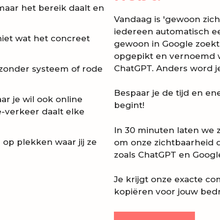
maar het bereik daalt en
Vandaag is 'gewoon zich
iedereen automatisch een
niet wat het concreet
gewoon in Google zoekt),
opgepikt en vernoemd w
ChatGPT. Anders word je 
, zonder systeem of rode
Bespaar je de tijd en en
aar je wil ook online
begint!
-verkeer daalt elke
In 30 minuten laten we z
 op plekken waar jij ze
om onze zichtbaarheid dr
zoals ChatGPT en Googl
Je krijgt onze exacte co
kopiëren voor jouw bedri