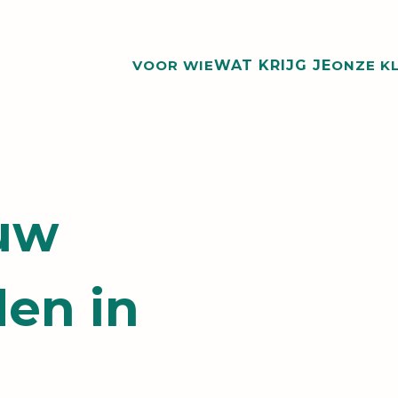
VOOR WIE
WAT KRIJG JE
ONZE K
ouw
en in