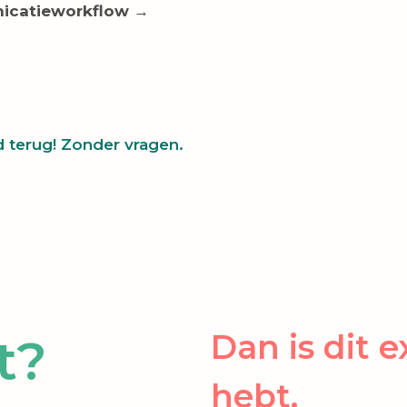
nicatieworkflow →
d terug! Zonder vragen.
Dan is dit 
t?
hebt.