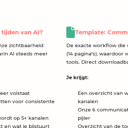
 tijden van AI?
Template: Commu
nze zichtbaarheid
De exacte workflow die
arin AI steeds meer
(14 pagina's), waardoor 
tools. Direct downloadba
Je krijgt:
eer volstaat
Een overzicht van 
zetten voor consistente
kanalen
Onze 6 communicatie
wordt op 5+ kanalen
pijler
 en wat je bijstuurt
Overzicht van de to